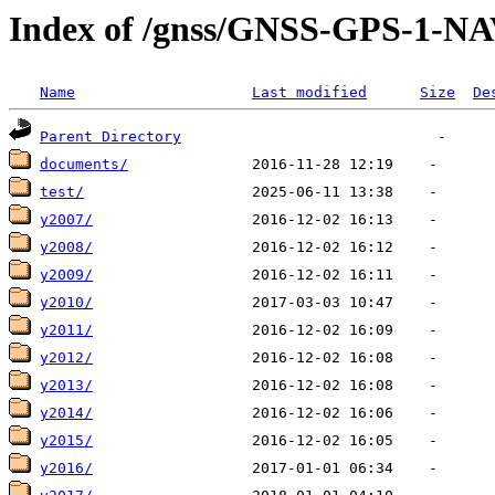
Index of /gnss/GNSS-GPS-1-N
Name
Last modified
Size
De
Parent Directory
documents/
test/
y2007/
y2008/
y2009/
y2010/
y2011/
y2012/
y2013/
y2014/
y2015/
y2016/